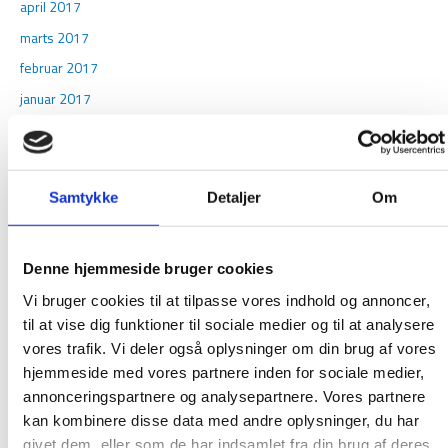
april 2017
marts 2017
februar 2017
januar 2017
december 2016
november 2016
oktober 2016
Samtykke
Detaljer
Om
september 2016
august 2016
Denne hjemmeside bruger cookies
juni 2016
Vi bruger cookies til at tilpasse vores indhold og annoncer,
maj 2016
til at vise dig funktioner til sociale medier og til at analysere
februar 2016
vores trafik. Vi deler også oplysninger om din brug af vores
januar 2016
hjemmeside med vores partnere inden for sociale medier,
annonceringspartnere og analysepartnere. Vores partnere
december 2015
kan kombinere disse data med andre oplysninger, du har
november 2015
givet dem, eller som de har indsamlet fra din brug af deres