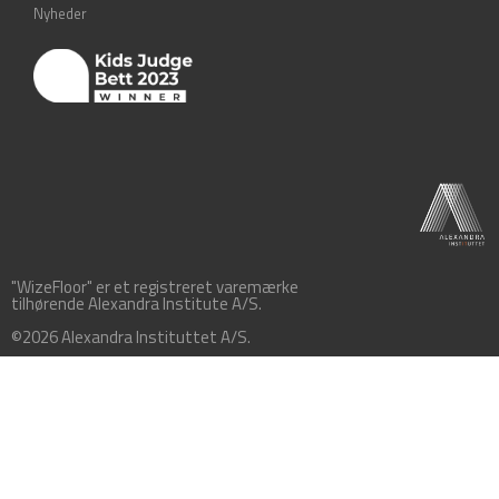
Nyheder
"WizeFloor" er et registreret varemærke
tilhørende Alexandra Institute A/S.
©2026 Alexandra Instituttet A/S.