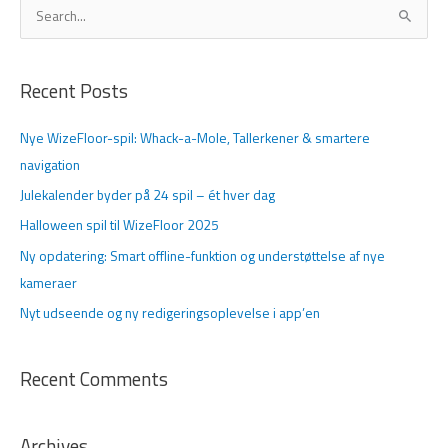
S
ø
g
Recent Posts
e
f
Nye WizeFloor-spil: Whack-a-Mole, Tallerkener & smartere
t
navigation
e
Julekalender byder på 24 spil – ét hver dag
r
Halloween spil til WizeFloor 2025
:
Ny opdatering: Smart offline-funktion og understøttelse af nye
kameraer
Nyt udseende og ny redigeringsoplevelse i app’en
Recent Comments
Archives