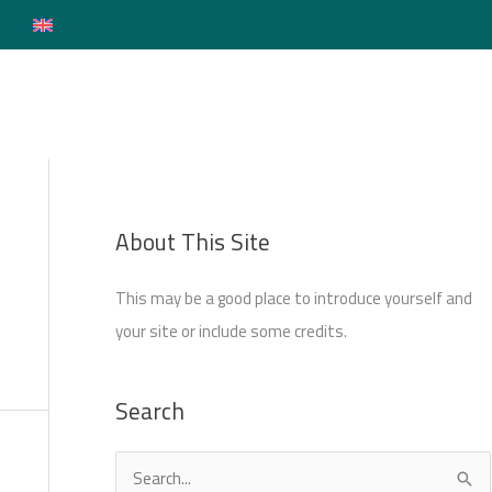
Login
About This Site
This may be a good place to introduce yourself and
your site or include some credits.
Search
S