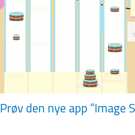
app
“Image
Stacker”
Prøv den nye app “Image S