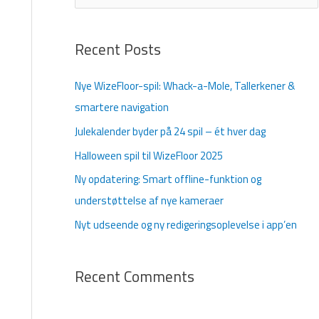
ø
g
Recent Posts
e
f
Nye WizeFloor-spil: Whack-a-Mole, Tallerkener &
t
smartere navigation
e
Julekalender byder på 24 spil – ét hver dag
r
Halloween spil til WizeFloor 2025
:
Ny opdatering: Smart offline-funktion og
understøttelse af nye kameraer
Nyt udseende og ny redigeringsoplevelse i app’en
Recent Comments