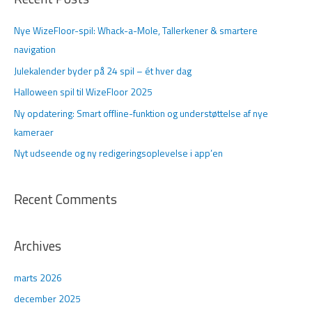
e
f
Nye WizeFloor-spil: Whack-a-Mole, Tallerkener & smartere
t
navigation
e
Julekalender byder på 24 spil – ét hver dag
r
Halloween spil til WizeFloor 2025
:
Ny opdatering: Smart offline-funktion og understøttelse af nye
kameraer
Nyt udseende og ny redigeringsoplevelse i app’en
Recent Comments
Archives
marts 2026
december 2025