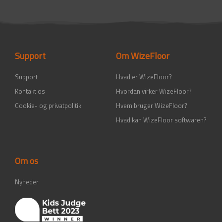
c
s
n
u
e
t
k
t
b
a
e
u
o
g
d
b
o
r
i
e
k
a
n
-
m
-
Support
Om WizeFloor
f
i
n
Support
Hvad er WizeFloor?
Kontakt os
Hvordan virker WizeFloor?
Cookie- og privatpolitik
Hvem bruger WizeFloor?
Hvad kan WizeFloor softwaren?
Om os
Nyheder