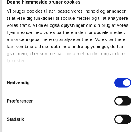
januar 2017
Denne hjemmeside bruger cookies
december 2016
Vi bruger cookies til at tilpasse vores indhold og annoncer,
til at vise dig funktioner til sociale medier og til at analysere
november 2016
vores trafik. Vi deler også oplysninger om din brug af vores
oktober 2016
hjemmeside med vores partnere inden for sociale medier,
september 2016
annonceringspartnere og analysepartnere. Vores partnere
august 2016
kan kombinere disse data med andre oplysninger, du har
givet dem, eller som de har indsamlet fra din brug af deres
juni 2016
tjenester.
maj 2016
februar 2016
Samtykkevalg
januar 2016
Nødvendig
december 2015
november 2015
Præferencer
oktober 2015
september 2015
Statistik
august 2015