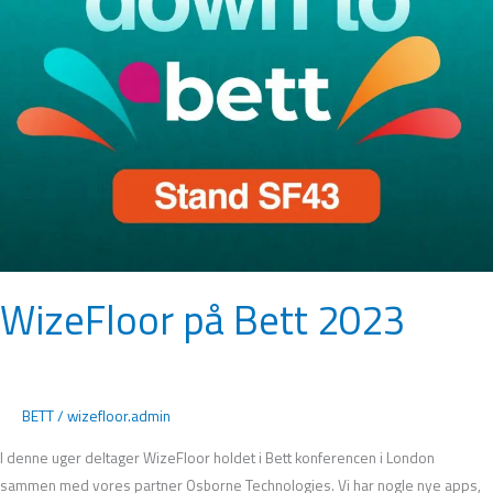
WizeFloor på Bett 2023
BETT
/
wizefloor.admin
I denne uger deltager WizeFloor holdet i Bett konferencen i London
sammen med vores partner Osborne Technologies. Vi har nogle nye apps,