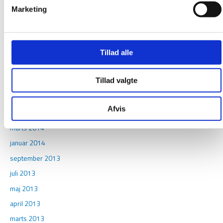
juni 2015
Marketing
april 2015
februar 2015
december 2014
Tillad alle
november 2014
Tillad valgte
august 2014
maj 2014
Afvis
april 2014
marts 2014
januar 2014
september 2013
juli 2013
maj 2013
april 2013
marts 2013