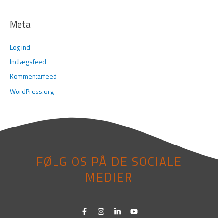
Meta
Log ind
Indlægsfeed
Kommentarfeed
WordPress.org
FØLG OS PÅ DE SOCIALE
MEDIER
F
I
L
Y
a
n
i
o