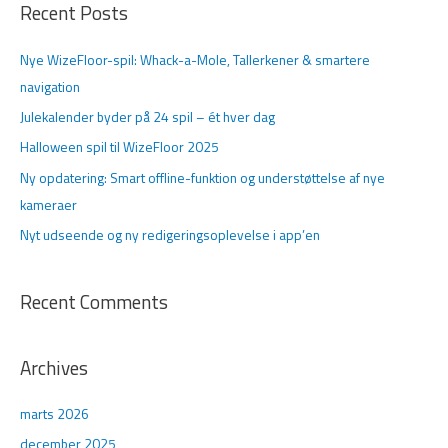
Recent Posts
e
f
Nye WizeFloor-spil: Whack-a-Mole, Tallerkener & smartere
t
navigation
e
Julekalender byder på 24 spil – ét hver dag
r
Halloween spil til WizeFloor 2025
:
Ny opdatering: Smart offline-funktion og understøttelse af nye
kameraer
Nyt udseende og ny redigeringsoplevelse i app’en
Recent Comments
Archives
marts 2026
december 2025