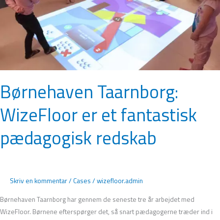
pædagogisk
redskab
Børnehaven Taarnborg:
WizeFloor er et fantastisk
pædagogisk redskab
Skriv en kommentar
/
Cases
/
wizefloor.admin
Børnehaven Taarnborg har gennem de seneste tre år arbejdet med
WizeFloor. Børnene efterspørger det, så snart pædagogerne træder ind i