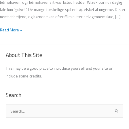
børnehaven, og i børnehavens it-værksted hedder WizeFloor nu i daglig
tale kun ”gulvet”. De mange forskellige spil er højt elsket af ungerne. Det er
nemt at betjene, og børnene kan efter få minutter selv gennemskue, […]
Read More »
About This Site
This may be a good place to introduce yourself and your site or
include some credits.
Search
S
ø
g