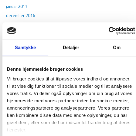
januar 2017
december 2016
november 2016
oktober 2016
september 2016
Samtykke
Detaljer
Om
august 2016
juni 2016
Denne hjemmeside bruger cookies
maj 2016
Vi bruger cookies til at tilpasse vores indhold og annoncer,
februar 2016
til at vise dig funktioner til sociale medier og til at analysere
januar 2016
vores trafik. Vi deler også oplysninger om din brug af vores
december 2015
hjemmeside med vores partnere inden for sociale medier,
november 2015
annonceringspartnere og analysepartnere. Vores partnere
kan kombinere disse data med andre oplysninger, du har
oktober 2015
givet dem, eller som de har indsamlet fra din brug af deres
september 2015
tjenester.
august 2015