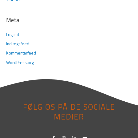
Meta
Log ind
Indlægsfeed
Kommentarfeed
WordPress.org
FØLG OS PÅ DE SOCIALE
MEDIER
F
I
L
Y