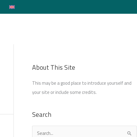
Login
About This Site
This may be a good place to introduce yourself and
your site or include some credits.
Search
S