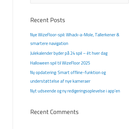
ø
g
Recent Posts
e
f
Nye WizeFloor-spil: Whack-a-Mole, Tallerkener &
t
smartere navigation
e
Julekalender byder på 24 spil – ét hver dag
r
Halloween spil til WizeFloor 2025
:
Ny opdatering: Smart offline-funktion og
understøttelse af nye kameraer
Nyt udseende og ny redigeringsoplevelse i app’en
Recent Comments