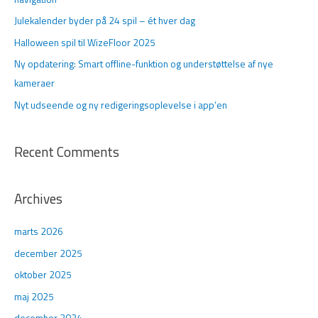
e
Julekalender byder på 24 spil – ét hver dag
r
Halloween spil til WizeFloor 2025
:
Ny opdatering: Smart offline-funktion og understøttelse af nye
kameraer
Nyt udseende og ny redigeringsoplevelse i app’en
Recent Comments
Archives
marts 2026
december 2025
oktober 2025
maj 2025