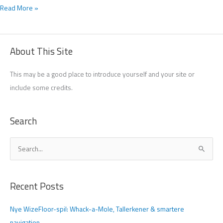
Read More »
About This Site
This may be a good place to introduce yourself and your site or
include some credits.
Search
S
ø
g
Recent Posts
e
f
Nye WizeFloor-spil: Whack-a-Mole, Tallerkener & smartere
t
navigation