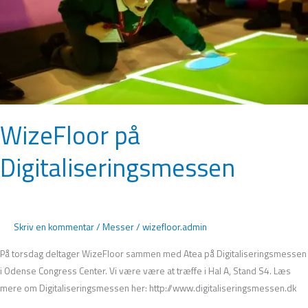
WizeFloor på
Digitaliseringsmessen
Skriv en kommentar
/
Messer
/
wizefloor.admin
På torsdag deltager WizeFloor sammen med Atea på Digitaliseringsmessen
i Odense Congress Center. Vi være være at træffe i Hal A, Stand S4. Læs
mere om Digitaliseringsmessen her: http://www.digitaliseringsmessen.dk