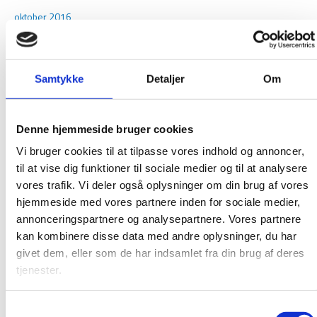
oktober 2016
september 2016
august 2016
Samtykke
Detaljer
Om
juni 2016
maj 2016
februar 2016
Denne hjemmeside bruger cookies
januar 2016
Vi bruger cookies til at tilpasse vores indhold og annoncer,
december 2015
til at vise dig funktioner til sociale medier og til at analysere
vores trafik. Vi deler også oplysninger om din brug af vores
november 2015
hjemmeside med vores partnere inden for sociale medier,
oktober 2015
annonceringspartnere og analysepartnere. Vores partnere
september 2015
kan kombinere disse data med andre oplysninger, du har
givet dem, eller som de har indsamlet fra din brug af deres
august 2015
tjenester.
juni 2015
april 2015
Samtykkevalg