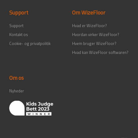
o
r
i
e
k
a
n
-
m
-
Support
Om WizeFloor
f
i
n
Support
Hvad er WizeFloor?
Kontakt os
Hvordan virker WizeFloor?
Cookie- og privatpolitik
Hvem bruger WizeFloor?
Hvad kan WizeFloor softwaren?
Om os
Nyheder