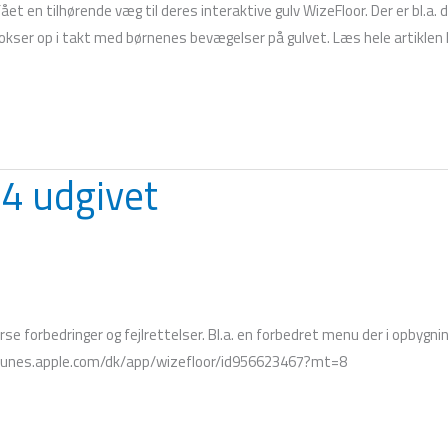
et en tilhørende væg til deres interaktive gulv WizeFloor. Der er bl.a. d
okser op i takt med børnenes bevægelser på gulvet. Læs hele artiklen 
.4 udgivet
erse forbedringer og fejlrettelser. Bl.a. en forbedret menu der i opbygni
/itunes.apple.com/dk/app/wizefloor/id956623467?mt=8