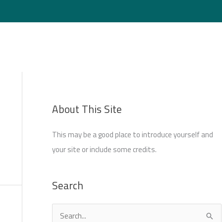
Login
About This Site
This may be a good place to introduce yourself and
your site or include some credits.
Search
S