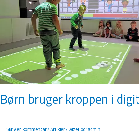
i
digitalt
univers
Børn bruger kroppen i digit
Skriv en kommentar
/
Artikler
/
wizefloor.admin