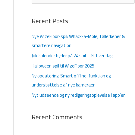
ø
g
Recent Posts
e
f
Nye WizeFloor-spil: Whack-a-Mole, Tallerkener &
t
smartere navigation
e
Julekalender byder på 24 spil – ét hver dag
r
Halloween spil til WizeFloor 2025
:
Ny opdatering: Smart offline-funktion og
understøttelse af nye kameraer
Nyt udseende og ny redigeringsoplevelse i app’en
Recent Comments