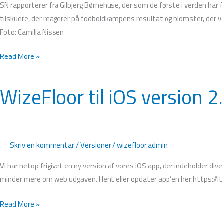
SN rapporterer fra Gilbjerg Børnehuse, der som de første i verden har få
tilskuere, der reagerer på fodboldkampens resultat og blomster, der v
Foto: Camilla Nissen
Read More »
WizeFloor til iOS version 2
WizeFloor
til
iOS
version
2.4
Skriv en kommentar
/
Versioner
/
wizefloor.admin
udgivet
Vi har netop frigivet en ny version af vores iOS app, der indeholder div
minder mere om web udgaven. Hent eller opdater app’en her:https:/
Read More »