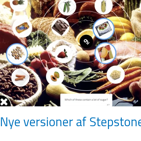
Stepstone
og
Paper
Lines
er
klar
Nye versioner af Stepstone