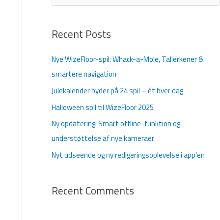
ø
g
Recent Posts
e
f
Nye WizeFloor-spil: Whack-a-Mole, Tallerkener &
t
smartere navigation
e
Julekalender byder på 24 spil – ét hver dag
r
Halloween spil til WizeFloor 2025
:
Ny opdatering: Smart offline-funktion og
understøttelse af nye kameraer
Nyt udseende og ny redigeringsoplevelse i app’en
Recent Comments