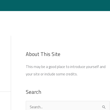
Login
About This Site
This may be a good place to introduce yourself and
your site or include some credits.
Search
S