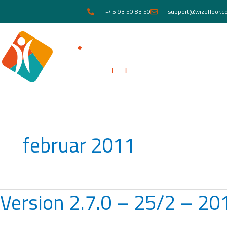
Gå
+45 93 50 83 50
support@wizefloor.
til
indholdet
februar 2011
Version 2.7.0 – 25/2 – 20
Version
2.7.0
–