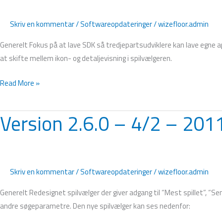
25/2
–
Skriv en kommentar
/
Softwareopdateringer
/
wizefloor.admin
2011
Generelt Fokus på at lave SDK så tredjepartsudviklere kan lave egne app
at skifte mellem ikon- og detaljevisning i spilvælgeren.
Read More »
Version 2.6.0 – 4/2 – 201
Version
2.6.0
–
4/2
–
Skriv en kommentar
/
Softwareopdateringer
/
wizefloor.admin
2011
Generelt Redesignet spilvælger der giver adgang til “Mest spillet”, “Se
andre søgeparametre. Den nye spilvælger kan ses nedenfor: