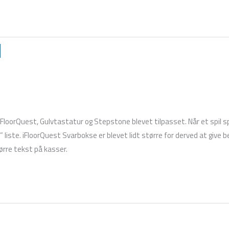
1
loorQuest, Gulvtastatur og Stepstone blevet tilpasset. Når et spil spi
liste. iFloorQuest Svarbokse er blevet lidt større for derved at give b
ørre tekst på kasser.