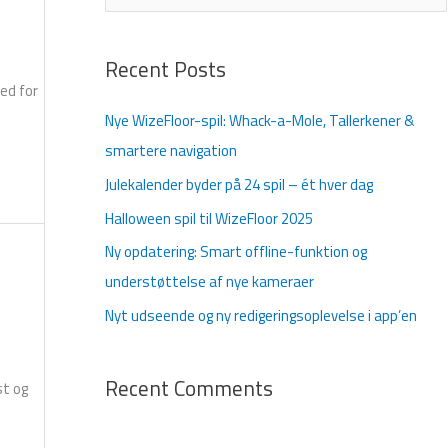
ø
g
Recent Posts
e
hed for
f
Nye WizeFloor-spil: Whack-a-Mole, Tallerkener &
t
smartere navigation
e
Julekalender byder på 24 spil – ét hver dag
r
Halloween spil til WizeFloor 2025
:
Ny opdatering: Smart offline-funktion og
understøttelse af nye kameraer
Nyt udseende og ny redigeringsoplevelse i app’en
Recent Comments
st og