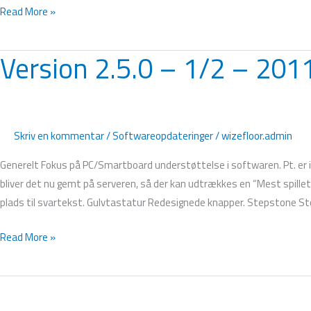
Read More »
Version 2.5.0 – 1/2 – 201
Version
2.5.0
–
1/2
–
Skriv en kommentar
/
Softwareopdateringer
/
wizefloor.admin
2011
Generelt Fokus på PC/Smartboard understøttelse i softwaren. Pt. er iF
bliver det nu gemt på serveren, så der kan udtrækkes en “Mest spillet” 
plads til svartekst. Gulvtastatur Redesignede knapper. Stepstone St
Read More »