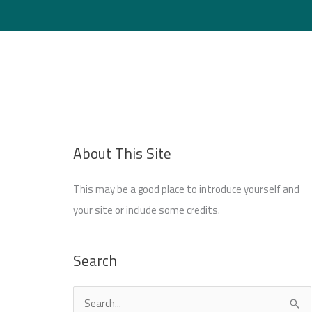
Login
About This Site
This may be a good place to introduce yourself and
your site or include some credits.
Search
S