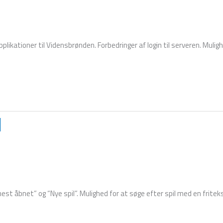
likationer til Vidensbrønden. Forbedringer af login til serveren. Mulig
1
nest åbnet” og “Nye spil”. Mulighed for at søge efter spil med en fritek