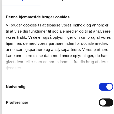
december 2015
november 2015
Denne hjemmeside bruger cookies
oktober 2015
Vi bruger cookies til at tilpasse vores indhold og annoncer,
september 2015
til at vise dig funktioner til sociale medier og til at analysere
august 2015
vores trafik. Vi deler også oplysninger om din brug af vores
juni 2015
hjemmeside med vores partnere inden for sociale medier,
annonceringspartnere og analysepartnere. Vores partnere
april 2015
kan kombinere disse data med andre oplysninger, du har
februar 2015
givet dem, eller som de har indsamlet fra din brug af deres
december 2014
tjenester.
november 2014
august 2014
Samtykkevalg
Nødvendig
maj 2014
april 2014
Præferencer
marts 2014
januar 2014