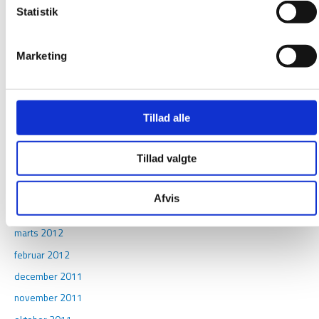
Statistik
september 2013
juli 2013
Marketing
maj 2013
april 2013
marts 2013
Tillad alle
januar 2013
oktober 2012
Tillad valgte
september 2012
juni 2012
Afvis
april 2012
marts 2012
februar 2012
december 2011
november 2011