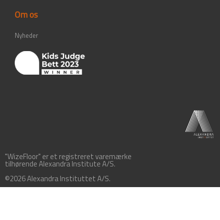
Om os
Nyheder
"WizeFloor" er et registreret varemærke
tilhørende Alexandra Institute A/S.
©2026 Alexandra Instituttet A/S.