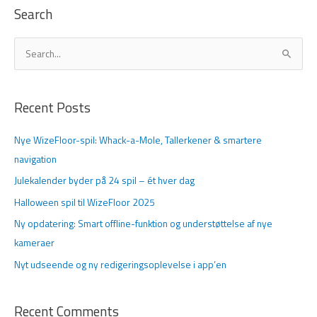
Search
S
ø
g
Recent Posts
e
f
Nye WizeFloor-spil: Whack-a-Mole, Tallerkener & smartere
t
navigation
e
Julekalender byder på 24 spil – ét hver dag
r
Halloween spil til WizeFloor 2025
:
Ny opdatering: Smart offline-funktion og understøttelse af nye
kameraer
Nyt udseende og ny redigeringsoplevelse i app’en
Recent Comments