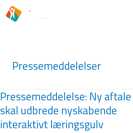
Gå
til
indholdet
Pressemeddelelser
Pressemeddelelse: Ny aftale
Pressemeddelelse:
Ny
skal udbrede nyskabende
aftale
skal
interaktivt læringsgulv
udbrede
nyskabende