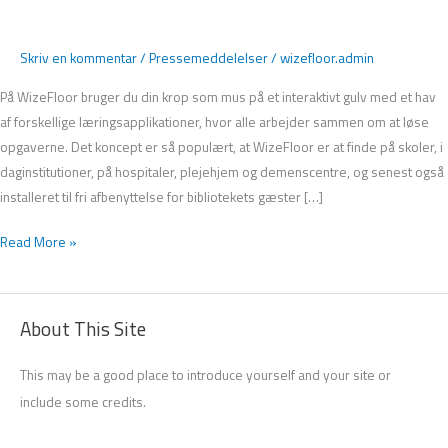
interaktivt
læringsgulv
Skriv en kommentar
/
Pressemeddelelser
/
wizefloor.admin
På WizeFloor bruger du din krop som mus på et interaktivt gulv med et hav
af forskellige læringsapplikationer, hvor alle arbejder sammen om at løse
opgaverne. Det koncept er så populært, at WizeFloor er at finde på skoler, i
daginstitutioner, på hospitaler, plejehjem og demenscentre, og senest også
installeret til fri afbenyttelse for bibliotekets gæster […]
Read More »
About This Site
This may be a good place to introduce yourself and your site or
include some credits.