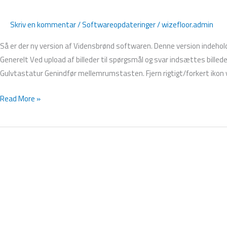
Skriv en kommentar
/
Softwareopdateringer
/
wizefloor.admin
Så er der ny version af Vidensbrønd softwaren. Denne version indeholde
Generelt Ved upload af billeder til spørgsmål og svar indsættes billed
Gulvtastatur Genindfør mellemrumstasten. Fjern rigtigt/forkert ikon v
Read More »