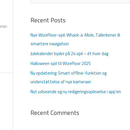
ø
g
Recent Posts
e
oner.
f
Nye WizeFloor-spil: Whack-a-Mole, Tallerkener &
t
smartere navigation
e
Julekalender byder på 24 spil – ét hver dag
r
Halloween spil til WizeFloor 2025
:
Ny opdatering: Smart offline-funktion og
understøttelse af nye kameraer
Nyt udseende og ny redigeringsoplevelse i app’en
Recent Comments