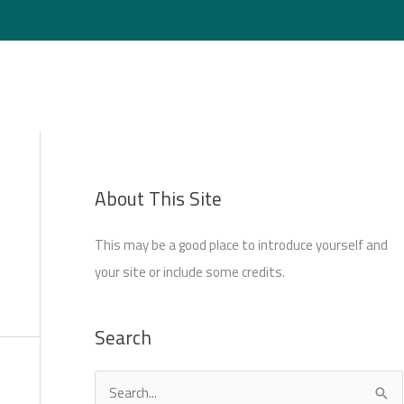
Login
About This Site
This may be a good place to introduce yourself and
your site or include some credits.
Search
S