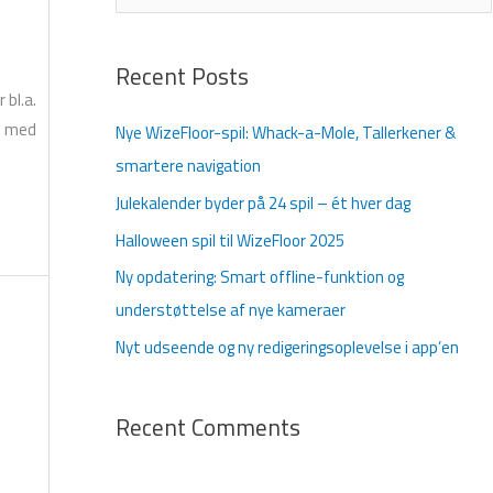
ø
g
Recent Posts
e
 bl.a.
f
et med
Nye WizeFloor-spil: Whack-a-Mole, Tallerkener &
t
smartere navigation
e
Julekalender byder på 24 spil – ét hver dag
r
Halloween spil til WizeFloor 2025
:
Ny opdatering: Smart offline-funktion og
understøttelse af nye kameraer
Nyt udseende og ny redigeringsoplevelse i app’en
Recent Comments