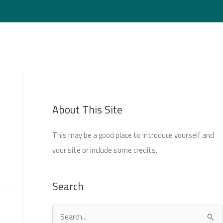
Login
About This Site
This may be a good place to introduce yourself and
your site or include some credits.
Search
S