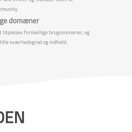
mmunity.
lige domæner
tilpasses forskellige brugsscenarier, og
stille sværhedsgrad og indhold..
DEN