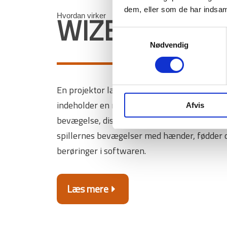
dem, eller som de har indsaml
WIZEFLOOR?
Hvordan virker
Samtykkevalg
Nødvendig
En projektor laver et stort billede på gulve
indeholder en række læringsaktiviteter og sp
Afvis
bevægelse, diskussion og samarbejde. Et ka
spillernes bevægelser med hænder, fødder og
berøringer i softwaren.
Læs mere