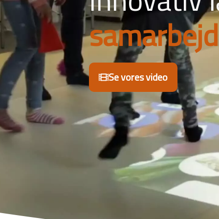
bevægels
Se vores video