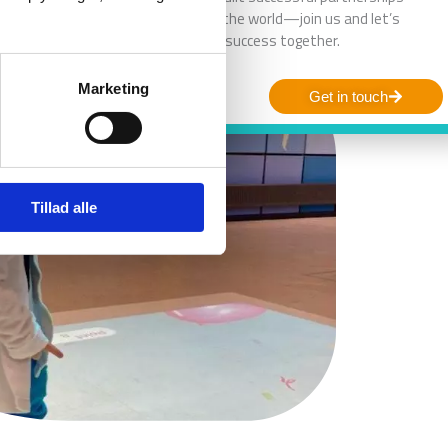
around the world—join us and let’s
achieve success together.
Marketing
Get in touch
Tillad alle