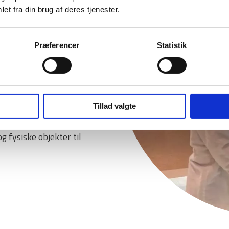
et fra din brug af deres tjenester.
Præferencer
Statistik
t med vores software, der
il, der involverer
Tillad valgte
mera i loftet oversætter
 fysiske objekter til