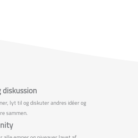
 diskussion
r, lyt til og diskuter andres idéer og
ore sammen.
nity
r alle emner og niveauer lavet af