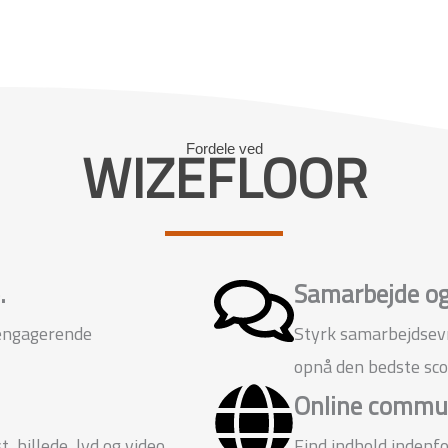
WIZEFLOOR
Fordele ved
.
Samarbejde og
engagerende
Styrk samarbejdsevne
opnå den bedste sc
Online commu
, billede, lyd og video
Find indhold indenfo