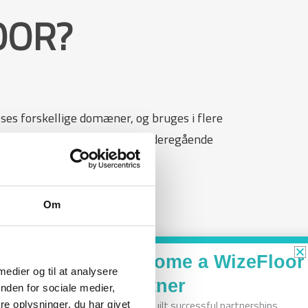
OOR?
ses forskellige domæner, og bruges i flere
, specialskoler, biblioteker, videregående
re herhjemme
.
Om
Become a WizeFloor
 medier og til at analysere
Partner
nden for sociale medier,
We’ve built successful partnerships
e oplysninger, du har givet