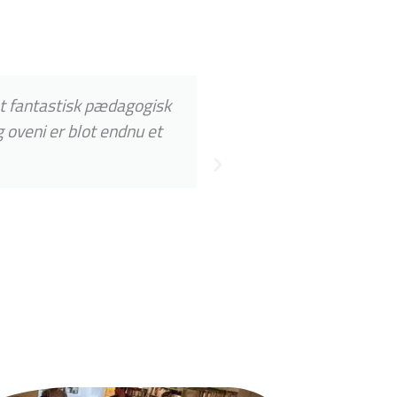
t fantastisk pædagogisk
Jeg har haft en pig
 oveni er blot endnu et
af, at hun rummed