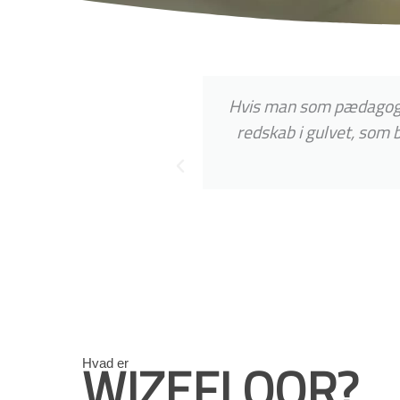
ge elever. Skolen
Hvis man som pædagog s
redskab i gulvet, som 
WIZEFLOOR?
Hvad er