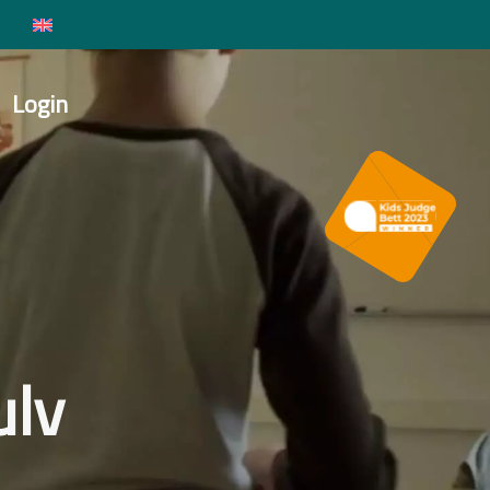
Login
lv​