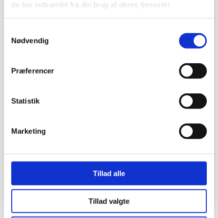
de har indsamlet fra din brug af deres tjenester.
Samtykkevalg
Nødvendig
Præferencer
Kommende webinar
Statistik
Deltag i vores eksklusive online event skræddersyet til
WizeFloor-entusiaster! Dette webinar guider dig igennem at
Marketing
skabe en personlig gulvmenu og afslører spændende nye
funktioner i
LÆS MERE »
Tillad alle
14. november 2024
Tillad valgte