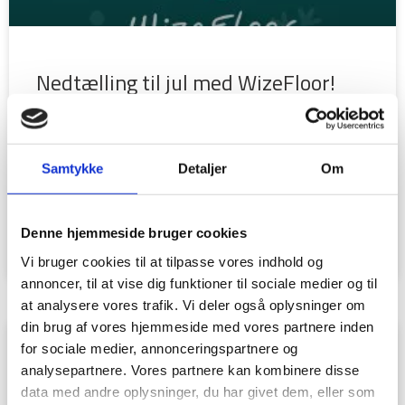
Nedtælling til jul med WizeFloor!
Klar til 24 dage med festlige spil?
Vi har igen i år
sammensat en sjov og interaktiv julekalender til vores
Samtykke
Detaljer
Om
WizeFloor-brugere – den perfekte måde
LÆS MERE »
Denne hjemmeside bruger cookies
Vi bruger cookies til at tilpasse vores indhold og
2. december 2024
annoncer, til at vise dig funktioner til sociale medier og til
at analysere vores trafik. Vi deler også oplysninger om
din brug af vores hjemmeside med vores partnere inden
for sociale medier, annonceringspartnere og
analysepartnere. Vores partnere kan kombinere disse
data med andre oplysninger, du har givet dem, eller som