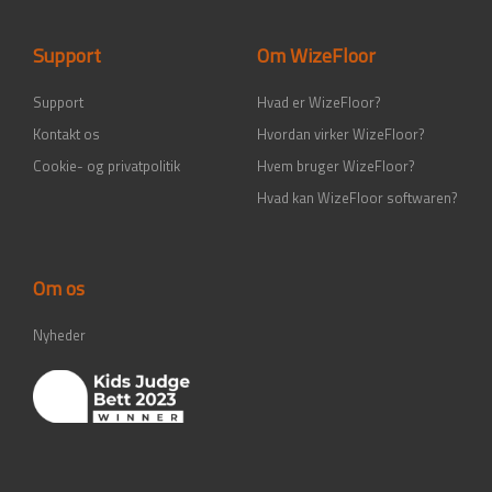
o
r
i
e
k
a
n
-
m
-
Support
Om WizeFloor
f
i
n
Support
Hvad er WizeFloor?
Kontakt os
Hvordan virker WizeFloor?
Cookie- og privatpolitik
Hvem bruger WizeFloor?
Hvad kan WizeFloor softwaren?
Om os
Nyheder