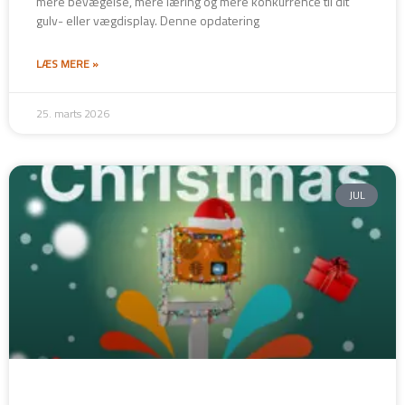
mere bevægelse, mere læring og mere konkurrence til dit
gulv- eller vægdisplay. Denne opdatering
LÆS MERE »
25. marts 2026
JUL