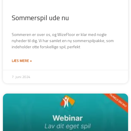
Sommerspil ude nu
Sommeren er over os, og WizeFloor er klar med nogle
nyheder til dig. Vi har samlet en ny sommerspilpakke, som
indeholder otte forskellige spil, perfekt
LÆS MERE »
7. juni 2024