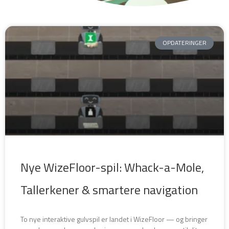
S
S
S
S
OPDATERINGER
i
i
i
i
d
d
d
d
e
e
e
e
Nye WizeFloor-spil: Whack-a-Mole,
Tallerkener & smartere navigation
To nye interaktive gulvspil er landet i WizeFloor — og bringer