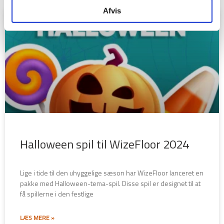
Afvis
Halloween spil til WizeFloor 2024
Lige i tide til den uhyggelige sæson har WizeFloor lanceret en
pakke med Halloween-tema-spil. Disse spil er designet til at
få spillerne i den festlige
LÆS MERE »