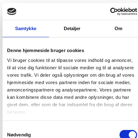
september 2016
august 2016
juni 2016
Samtykke
Detaljer
Om
maj 2016
februar 2016
Denne hjemmeside bruger cookies
januar 2016
Vi bruger cookies til at tilpasse vores indhold og annoncer,
december 2015
til at vise dig funktioner til sociale medier og til at analysere
november 2015
vores trafik. Vi deler også oplysninger om din brug af vores
oktober 2015
hjemmeside med vores partnere inden for sociale medier,
annonceringspartnere og analysepartnere. Vores partnere
september 2015
kan kombinere disse data med andre oplysninger, du har
august 2015
givet dem, eller som de har indsamlet fra din brug af deres
juni 2015
tjenester.
april 2015
februar 2015
Samtykkevalg
Nødvendig
december 2014