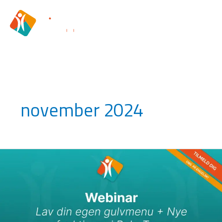
Gå
til
indholdet
november 2024
Kommende
webinar