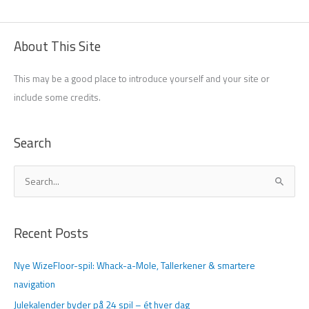
About This Site
This may be a good place to introduce yourself and your site or
include some credits.
Search
S
ø
g
Recent Posts
e
f
Nye WizeFloor-spil: Whack-a-Mole, Tallerkener & smartere
t
navigation
e
Julekalender byder på 24 spil – ét hver dag