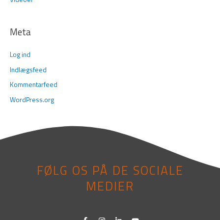
Meta
Log ind
Indlægsfeed
Kommentarfeed
WordPress.org
FØLG OS PÅ DE SOCIALE
MEDIER
F
I
L
Y