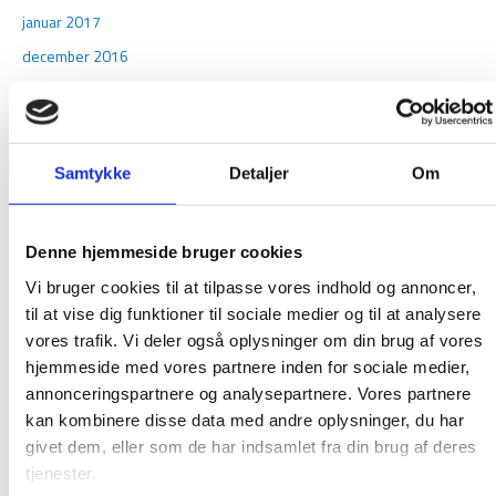
januar 2017
december 2016
november 2016
oktober 2016
september 2016
Samtykke
Detaljer
Om
august 2016
juni 2016
Denne hjemmeside bruger cookies
maj 2016
Vi bruger cookies til at tilpasse vores indhold og annoncer,
februar 2016
til at vise dig funktioner til sociale medier og til at analysere
januar 2016
vores trafik. Vi deler også oplysninger om din brug af vores
december 2015
hjemmeside med vores partnere inden for sociale medier,
november 2015
annonceringspartnere og analysepartnere. Vores partnere
kan kombinere disse data med andre oplysninger, du har
oktober 2015
givet dem, eller som de har indsamlet fra din brug af deres
september 2015
tjenester.
august 2015