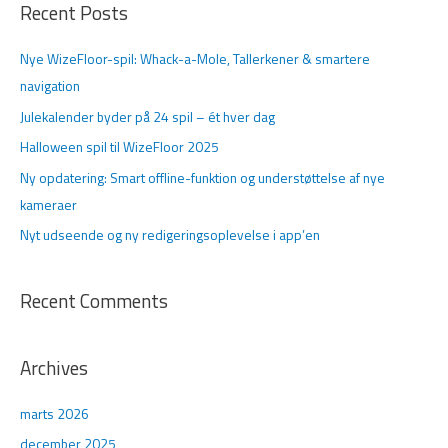
Recent Posts
e
f
Nye WizeFloor-spil: Whack-a-Mole, Tallerkener & smartere
t
navigation
e
Julekalender byder på 24 spil – ét hver dag
r
Halloween spil til WizeFloor 2025
:
Ny opdatering: Smart offline-funktion og understøttelse af nye
kameraer
Nyt udseende og ny redigeringsoplevelse i app’en
Recent Comments
Archives
marts 2026
december 2025