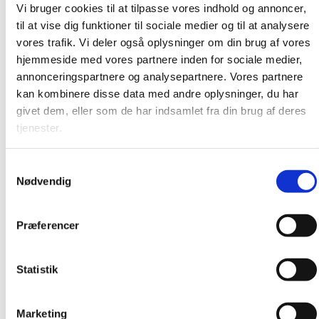
Vi bruger cookies til at tilpasse vores indhold og annoncer,
november 2016
til at vise dig funktioner til sociale medier og til at analysere
oktober 2016
vores trafik. Vi deler også oplysninger om din brug af vores
september 2016
hjemmeside med vores partnere inden for sociale medier,
august 2016
annonceringspartnere og analysepartnere. Vores partnere
kan kombinere disse data med andre oplysninger, du har
juni 2016
givet dem, eller som de har indsamlet fra din brug af deres
maj 2016
tjenester.
februar 2016
januar 2016
Samtykkevalg
Nødvendig
december 2015
november 2015
Præferencer
oktober 2015
september 2015
Statistik
august 2015
juni 2015
Marketing
april 2015