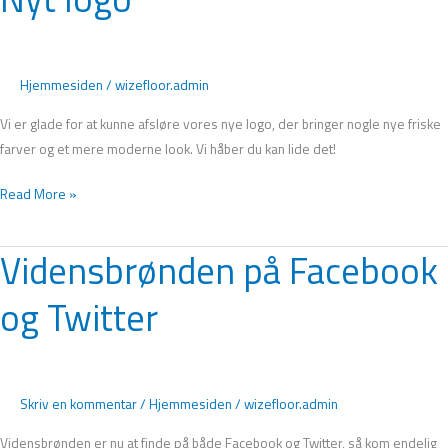
Hjemmesiden
/
wizefloor.admin
Vi er glade for at kunne afsløre vores nye logo, der bringer nogle nye friske
farver og et mere moderne look. Vi håber du kan lide det!
Read More »
Vidensbrønden på Facebook
Vidensbrønden
på
og Twitter
Facebook
og
Twitter
Skriv en kommentar
/
Hjemmesiden
/
wizefloor.admin
Vidensbrønden er nu at finde på både Facebook og Twitter, så kom endelig