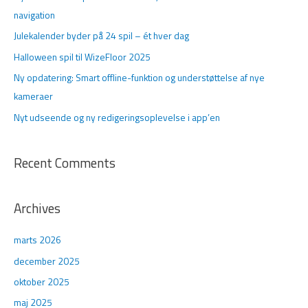
t
navigation
e
Julekalender byder på 24 spil – ét hver dag
r
Halloween spil til WizeFloor 2025
:
Ny opdatering: Smart offline-funktion og understøttelse af nye
kameraer
Nyt udseende og ny redigeringsoplevelse i app’en
Recent Comments
Archives
marts 2026
december 2025
oktober 2025
maj 2025