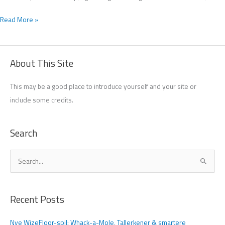
Read More »
About This Site
This may be a good place to introduce yourself and your site or
include some credits.
Search
S
ø
g
Recent Posts
e
f
Nye WizeFloor-spil: Whack-a-Mole, Tallerkener & smartere