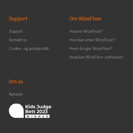
o
g
d
b
o
r
i
e
k
a
n
-
m
-
Support
Om WizeFloor
f
i
n
Support
Hvad er WizeFloor?
Kontakt os
Hvordan virker WizeFloor?
Cookie- og privatpolitik
Hvem bruger WizeFloor?
Hvad kan WizeFloor softwaren?
Om os
Nyheder