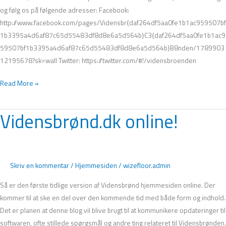
og følg os på følgende adresser: Facebook:
http://www.facebook.com/pages/Vidensbr{daf264df5aa0fe1b1ac959507bf
1b3395a4d6af87c65d55483df8d8e6a5d564b}C3{daf264df5aa0fe1b1ac9
59507bf1b3395a4d6af87c65d55483df8d8e6a5d564b}B8nden/1789903
12195678?sk=wall Twitter: https://twitter.com/#!/vidensbroenden
Read More »
Vidensbrønd.dk online!
Vidensbrønd.dk
online!
Skriv en kommentar
/
Hjemmesiden
/
wizefloor.admin
Så er den første tidlige version af Vidensbrønd hjemmesiden online. Der
kommer til at ske en del over den kommende tid med både form og indhold.
Det er planen at denne blog vil blive brugt til at kommunikere opdateringer til
softwaren, ofte stillede spørgsmål og andre ting relateret til Vidensbrønden.