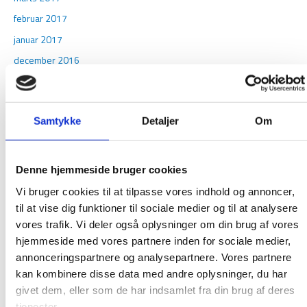
februar 2017
januar 2017
december 2016
november 2016
oktober 2016
Samtykke
Detaljer
Om
september 2016
august 2016
juni 2016
Denne hjemmeside bruger cookies
maj 2016
Vi bruger cookies til at tilpasse vores indhold og annoncer,
februar 2016
til at vise dig funktioner til sociale medier og til at analysere
vores trafik. Vi deler også oplysninger om din brug af vores
januar 2016
hjemmeside med vores partnere inden for sociale medier,
december 2015
annonceringspartnere og analysepartnere. Vores partnere
november 2015
kan kombinere disse data med andre oplysninger, du har
oktober 2015
givet dem, eller som de har indsamlet fra din brug af deres
tjenester.