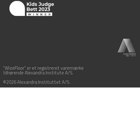
"WizeFloor" er et registreret varemærke
tilhørende Alexandra Institute A/S.
©2026 Alexandra Instituttet A/S.