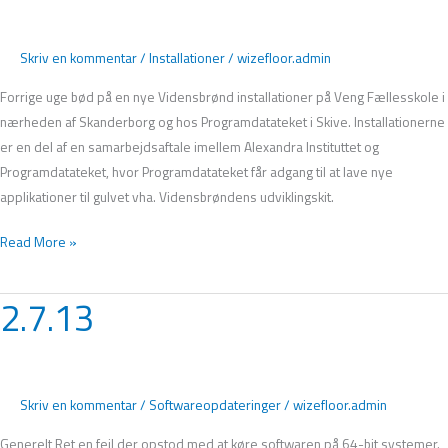
Skriv en kommentar
/
Installationer
/
wizefloor.admin
Forrige uge bød på en nye Vidensbrønd installationer på Veng Fællesskole i
nærheden af Skanderborg og hos Programdatateket i Skive. Installationerne
er en del af en samarbejdsaftale imellem Alexandra Instituttet og
Programdatateket, hvor Programdatateket får adgang til at lave nye
applikationer til gulvet vha. Vidensbrøndens udviklingskit.
Read More »
2.7.13
2.7.13
Skriv en kommentar
/
Softwareopdateringer
/
wizefloor.admin
Generelt Ret en fejl der opstod med at køre softwaren på 64-bit systemer.