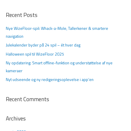
ø
g
Recent Posts
e
f
Nye WizeFloor-spil: Whack-a-Mole, Tallerkener & smartere
t
navigation
e
Julekalender byder på 24 spil – ét hver dag
r
Halloween spil til WizeFloor 2025
:
Ny opdatering: Smart offline-funktion og understøttelse af nye
kameraer
Nyt udseende og ny redigeringsoplevelse i app’en
Recent Comments
Archives