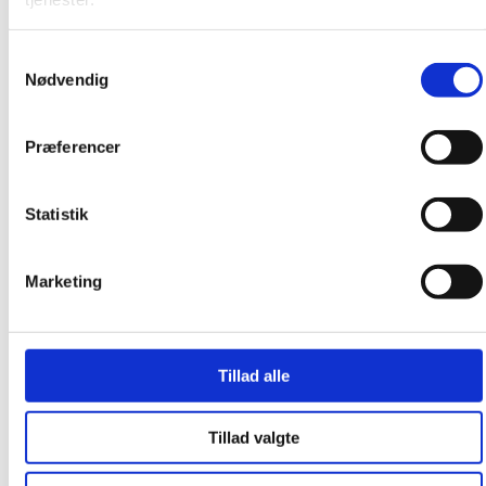
september 2015
august 2015
Samtykkevalg
juni 2015
Nødvendig
april 2015
februar 2015
Præferencer
december 2014
november 2014
Statistik
august 2014
maj 2014
Marketing
april 2014
marts 2014
januar 2014
Tillad alle
september 2013
juli 2013
Tillad valgte
maj 2013