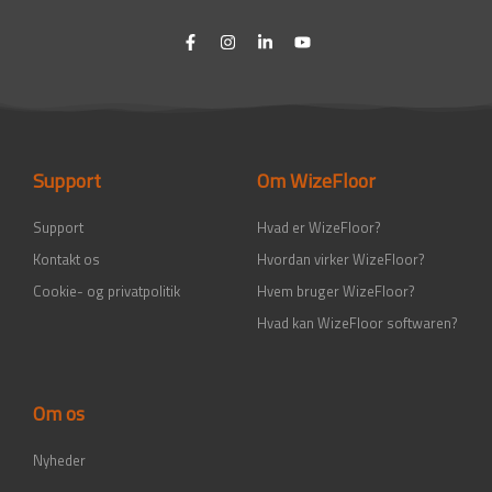
F
I
L
Y
a
n
i
o
c
s
n
u
e
t
k
t
b
a
e
u
o
g
d
b
o
r
i
e
k
a
n
-
m
-
Support
Om WizeFloor
f
i
n
Support
Hvad er WizeFloor?
Kontakt os
Hvordan virker WizeFloor?
Cookie- og privatpolitik
Hvem bruger WizeFloor?
Hvad kan WizeFloor softwaren?
Om os
Nyheder