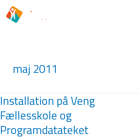
Gå
til
indholdet
maj 2011
Installation på Veng
Installation
på
Fællesskole og
Veng
Fællesskole
Programdatateket
og
Programdatateket