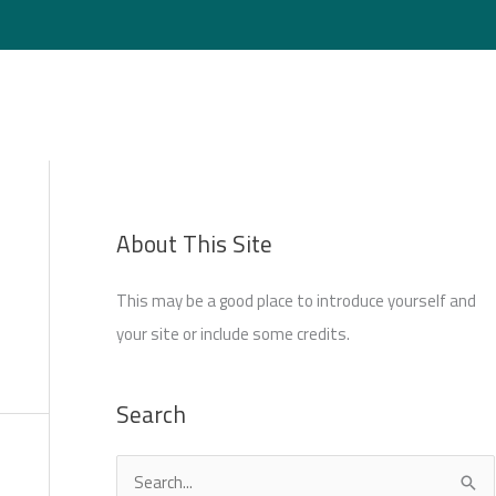
Login
About This Site
This may be a good place to introduce yourself and
your site or include some credits.
Search
S