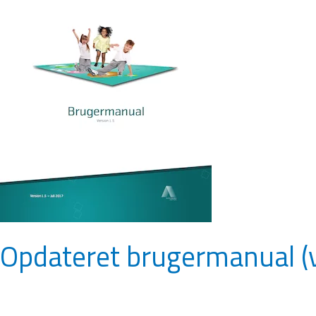
1.5)
Opdateret brugermanual (v