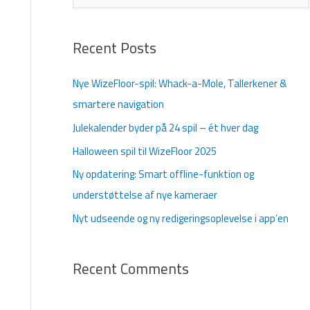
ø
g
Recent Posts
e
f
Nye WizeFloor-spil: Whack-a-Mole, Tallerkener &
t
smartere navigation
e
Julekalender byder på 24 spil – ét hver dag
r
Halloween spil til WizeFloor 2025
:
Ny opdatering: Smart offline-funktion og
understøttelse af nye kameraer
Nyt udseende og ny redigeringsoplevelse i app’en
Recent Comments