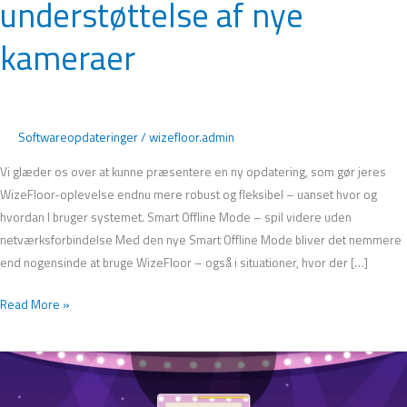
understøttelse af nye
understøttelse
af
kameraer
nye
kameraer
Softwareopdateringer
/
wizefloor.admin
Vi glæder os over at kunne præsentere en ny opdatering, som gør jeres
WizeFloor-oplevelse endnu mere robust og fleksibel – uanset hvor og
hvordan I bruger systemet. Smart Offline Mode – spil videre uden
netværksforbindelse Med den nye Smart Offline Mode bliver det nemmere
end nogensinde at bruge WizeFloor – også i situationer, hvor der […]
Read More »
Nyt
udseende
og