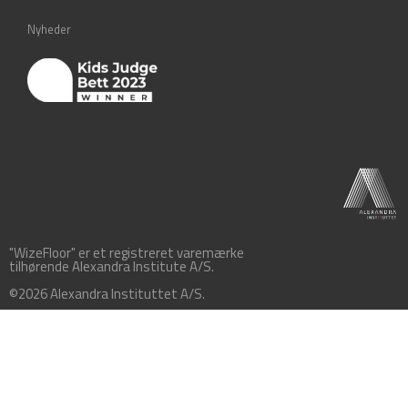
Nyheder
"WizeFloor" er et registreret varemærke
tilhørende Alexandra Institute A/S.
©2026 Alexandra Instituttet A/S.