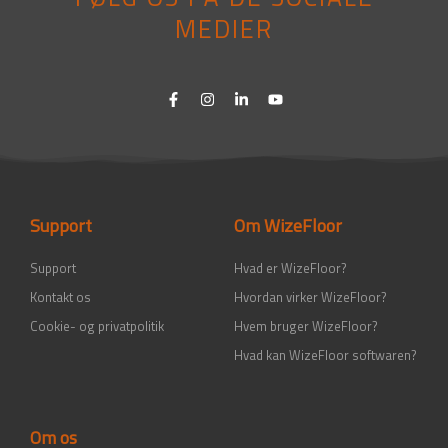
MEDIER
F
I
L
Y
a
n
i
o
c
s
n
u
e
t
k
t
b
a
e
u
o
g
d
b
o
r
i
e
k
a
n
-
m
-
Support
Om WizeFloor
f
i
n
Support
Hvad er WizeFloor?
Kontakt os
Hvordan virker WizeFloor?
Cookie- og privatpolitik
Hvem bruger WizeFloor?
Hvad kan WizeFloor softwaren?
Om os