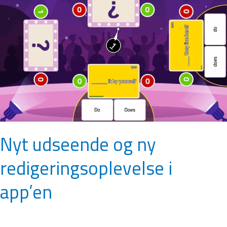
ny
redigeringsoplevelse
i
app’en
Nyt udseende og ny
redigeringsoplevelse i
app’en