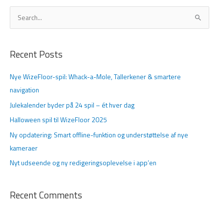
S
ø
g
Recent Posts
e
f
Nye WizeFloor-spil: Whack-a-Mole, Tallerkener & smartere
t
navigation
e
Julekalender byder på 24 spil – ét hver dag
r
Halloween spil til WizeFloor 2025
:
Ny opdatering: Smart offline-funktion og understøttelse af nye
kameraer
Nyt udseende og ny redigeringsoplevelse i app’en
Recent Comments