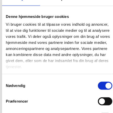
april 2017
marts 2017
Denne hjemmeside bruger cookies
februar 2017
Vi bruger cookies til at tilpasse vores indhold og annoncer,
januar 2017
til at vise dig funktioner til sociale medier og til at analysere
vores trafik. Vi deler også oplysninger om din brug af vores
december 2016
hjemmeside med vores partnere inden for sociale medier,
november 2016
annonceringspartnere og analysepartnere. Vores partnere
oktober 2016
kan kombinere disse data med andre oplysninger, du har
september 2016
givet dem, eller som de har indsamlet fra din brug af deres
tjenester.
august 2016
juni 2016
Samtykkevalg
maj 2016
Nødvendig
februar 2016
januar 2016
Præferencer
december 2015