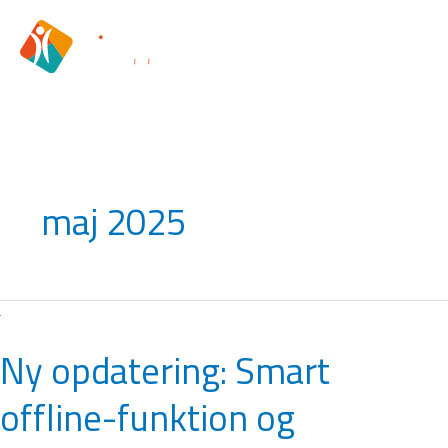
Gå
til
indholdet
maj 2025
Ny
opdatering:
Ny opdatering: Smart
Smart
offline-
offline-funktion og
funktion
og