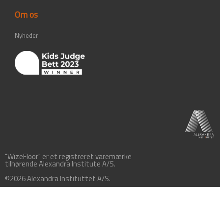
Om os
Nyheder
"WizeFloor" er et registreret varemærke
tilhørende Alexandra Institute A/S.
©2026 Alexandra Instituttet A/S.