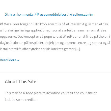
interaktivt
læringsgulv
Skriv en kommentar
/
Pressemeddelelser
/
wizefloor.admin
På WizeFloor bruger du din krop som mus på et interaktivt gulv med et hav
af forskellige læringsapplikationer, hvor alle arbejder sammen om at løse
opgaverne. Det koncept er så populært, at WizeFloor er at finde på skoler, i
daginstitutioner, på hospitaler, plejehjem og demenscentre, og senest også
installeret til fri afbenyttelse for bibliotekets gæster […]
Read More »
About This Site
This may be a good place to introduce yourself and your site or
include some credits.