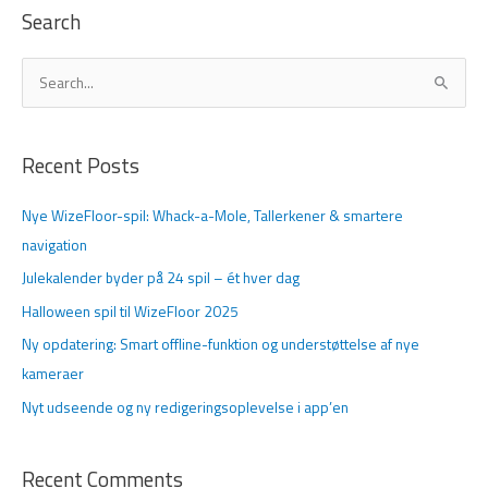
Search
S
ø
g
Recent Posts
e
f
Nye WizeFloor-spil: Whack-a-Mole, Tallerkener & smartere
t
navigation
e
Julekalender byder på 24 spil – ét hver dag
r
Halloween spil til WizeFloor 2025
:
Ny opdatering: Smart offline-funktion og understøttelse af nye
kameraer
Nyt udseende og ny redigeringsoplevelse i app’en
Recent Comments