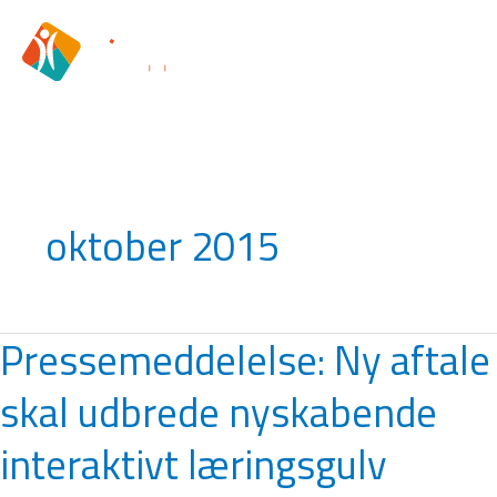
Gå
til
indholdet
oktober 2015
Pressemeddelelse: Ny aftale
Pressemeddelelse:
Ny
skal udbrede nyskabende
aftale
skal
interaktivt læringsgulv
udbrede
nyskabende