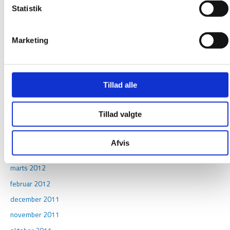
Statistik
september 2013
juli 2013
Marketing
maj 2013
april 2013
marts 2013
Tillad alle
januar 2013
oktober 2012
Tillad valgte
september 2012
juni 2012
Afvis
april 2012
marts 2012
februar 2012
december 2011
november 2011