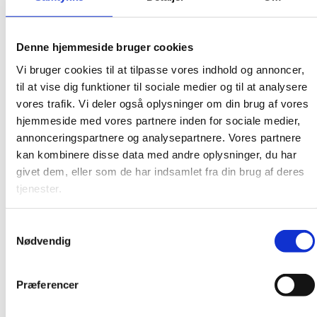
december 2015
november 2015
Denne hjemmeside bruger cookies
oktober 2015
Vi bruger cookies til at tilpasse vores indhold og annoncer,
september 2015
til at vise dig funktioner til sociale medier og til at analysere
august 2015
vores trafik. Vi deler også oplysninger om din brug af vores
juni 2015
hjemmeside med vores partnere inden for sociale medier,
annonceringspartnere og analysepartnere. Vores partnere
april 2015
kan kombinere disse data med andre oplysninger, du har
februar 2015
givet dem, eller som de har indsamlet fra din brug af deres
december 2014
tjenester.
november 2014
august 2014
Samtykkevalg
Nødvendig
maj 2014
april 2014
Præferencer
marts 2014
januar 2014