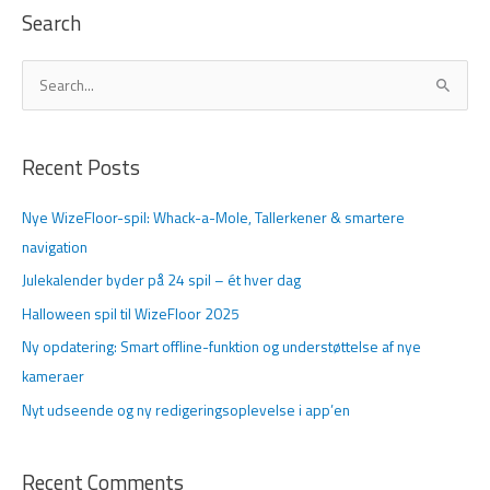
Search
S
ø
g
Recent Posts
e
f
Nye WizeFloor-spil: Whack-a-Mole, Tallerkener & smartere
t
navigation
e
Julekalender byder på 24 spil – ét hver dag
r
Halloween spil til WizeFloor 2025
:
Ny opdatering: Smart offline-funktion og understøttelse af nye
kameraer
Nyt udseende og ny redigeringsoplevelse i app’en
Recent Comments