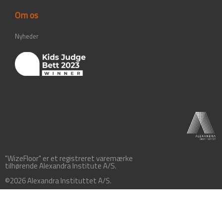
Om os
Nyheder
"WizeFloor" er et registreret varemærke
tilhørende Alexandra Institute A/S.
©2026 Alexandra Instituttet A/S.