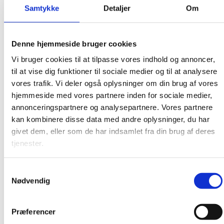
juni 2017
Samtykke
Detaljer
Om
maj 2017
april 2017
Denne hjemmeside bruger cookies
marts 2017
Vi bruger cookies til at tilpasse vores indhold og annoncer,
februar 2017
til at vise dig funktioner til sociale medier og til at analysere
januar 2017
vores trafik. Vi deler også oplysninger om din brug af vores
december 2016
hjemmeside med vores partnere inden for sociale medier,
annonceringspartnere og analysepartnere. Vores partnere
november 2016
kan kombinere disse data med andre oplysninger, du har
oktober 2016
givet dem, eller som de har indsamlet fra din brug af deres
september 2016
tjenester.
august 2016
Samtykkevalg
juni 2016
Nødvendig
maj 2016
februar 2016
Præferencer
januar 2016