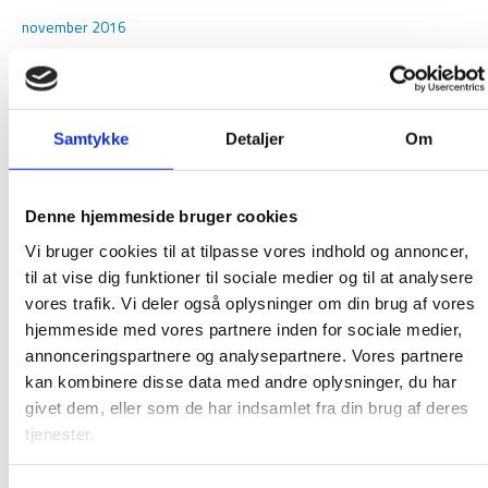
november 2016
oktober 2016
september 2016
august 2016
Samtykke
Detaljer
Om
juni 2016
maj 2016
Denne hjemmeside bruger cookies
februar 2016
Vi bruger cookies til at tilpasse vores indhold og annoncer,
januar 2016
til at vise dig funktioner til sociale medier og til at analysere
december 2015
vores trafik. Vi deler også oplysninger om din brug af vores
november 2015
hjemmeside med vores partnere inden for sociale medier,
annonceringspartnere og analysepartnere. Vores partnere
oktober 2015
kan kombinere disse data med andre oplysninger, du har
september 2015
givet dem, eller som de har indsamlet fra din brug af deres
august 2015
tjenester.
juni 2015