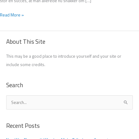
stor en succes, at man allerede nu snakker om […]
Read More »
About This Site
This may be a good place to introduce yourself and your site or
include some credits.
Search
S
ø
g
Recent Posts
e
f