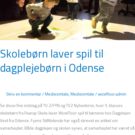
Odense
Skolebørn laver spil til
dagplejebørn i Odense
Skriv en kommentar
/
Medieomtale
,
Medieomtale
/
wizefloor.admin
Se disse fine indslag på TV 2/FYN og TV2 Nyhederne, hvor 5. klasses
skolebørn fra Paarup Skole laver WizeFloor spil til børnene hos Dagplejen
Vest fra Odense. Fyens Stifttidende har også skrevet en artikel om
samarbejdet. Både dagplejen og skolen synes, at samarbejdet har været så