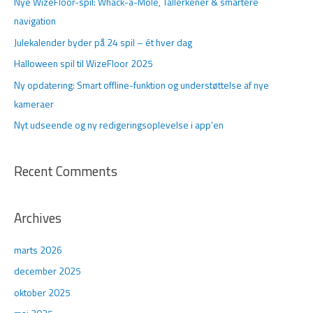
Nye WizeFloor-spil: Whack-a-Mole, Tallerkener & smartere
t
navigation
e
Julekalender byder på 24 spil – ét hver dag
r
Halloween spil til WizeFloor 2025
:
Ny opdatering: Smart offline-funktion og understøttelse af nye
kameraer
Nyt udseende og ny redigeringsoplevelse i app’en
Recent Comments
Archives
marts 2026
december 2025
oktober 2025