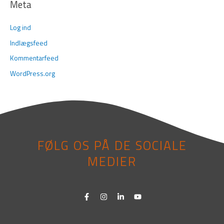
Meta
Log ind
Indlægsfeed
Kommentarfeed
WordPress.org
FØLG OS PÅ DE SOCIALE
MEDIER
F
I
L
Y
a
n
i
o
c
s
n
u
e
t
k
t