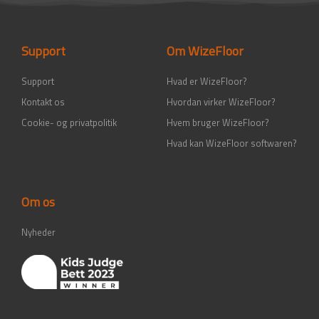
b
a
e
u
o
g
d
b
o
r
i
e
k
a
n
-
m
-
Support
Om WizeFloor
f
i
n
Support
Hvad er WizeFloor?
Kontakt os
Hvordan virker WizeFloor?
Cookie- og privatpolitik
Hvem bruger WizeFloor?
Hvad kan WizeFloor softwaren?
Om os
Nyheder