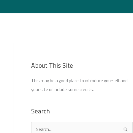
Login
About This Site
This may be a good place to introduce yourself and
your site or include some credits.
Search
S