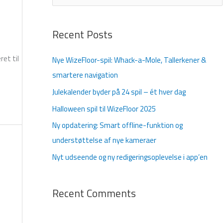
ø
g
Recent Posts
e
f
ret til
Nye WizeFloor-spil: Whack-a-Mole, Tallerkener &
t
smartere navigation
e
Julekalender byder på 24 spil – ét hver dag
r
Halloween spil til WizeFloor 2025
:
Ny opdatering: Smart offline-funktion og
understøttelse af nye kameraer
Nyt udseende og ny redigeringsoplevelse i app’en
Recent Comments