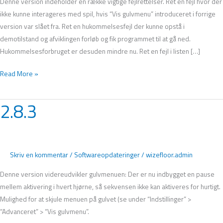
Denne version indeholder en række vigtige fejlrettelser. Ret en fejl hvor der
ikke kunne interageres med spil, hvis “Vis gulvmenu” introduceret i forrige
version var slået fra. Ret en hukommelsesfejl der kunne opstå i
demotilstand og afviklingen forløb og fik programmet til at gå ned.
Hukommelsesforbruget er desuden mindre nu. Ret en fejl i listen […]
Read More »
2.8.3
2.8.3
Skriv en kommentar
/
Softwareopdateringer
/
wizefloor.admin
Denne version videreudvikler gulvmenuen: Der er nu indbygget en pause
mellem aktivering i hvert hjørne, så sekvensen ikke kan aktiveres for hurtigt.
Mulighed for at skjule menuen på gulvet (se under “Indstillinger” >
“Advanceret” > “Vis gulvmenu”.