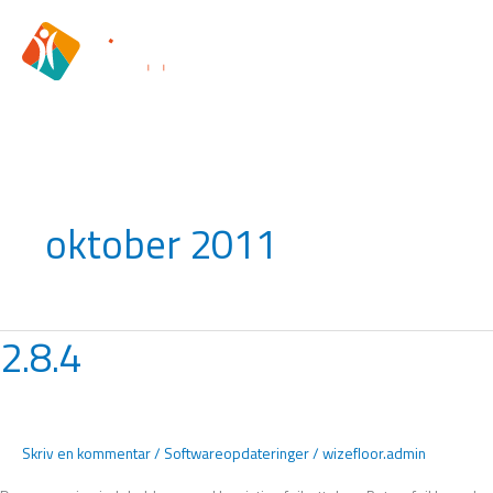
Gå
til
indholdet
oktober 2011
2.8.4
2.8.4
Skriv en kommentar
/
Softwareopdateringer
/
wizefloor.admin