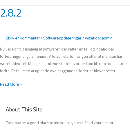
2.8.2
2.8.2
Skriv en kommentar
/
Softwareopdateringer
/
wizefloor.admin
Ny version tilgængelig af softwaren der retter en fejl og indeholder
forbedringer til gulvmenuen. Alle spil starter nu igen efter at menuen har
været aktiveret. Mange af spillene starter hvor de kom til frem for at starte
forfra. En fejl med at uploade nye baggrundsbilleder er blevet rettet.
Read More »
About This Site
This may be a good place to introduce yourself and your site or