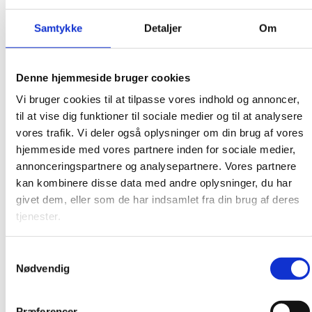
juli 2017
Samtykke
Detaljer
Om
juni 2017
maj 2017
Denne hjemmeside bruger cookies
april 2017
Vi bruger cookies til at tilpasse vores indhold og annoncer,
marts 2017
til at vise dig funktioner til sociale medier og til at analysere
februar 2017
vores trafik. Vi deler også oplysninger om din brug af vores
januar 2017
hjemmeside med vores partnere inden for sociale medier,
december 2016
annonceringspartnere og analysepartnere. Vores partnere
kan kombinere disse data med andre oplysninger, du har
november 2016
givet dem, eller som de har indsamlet fra din brug af deres
oktober 2016
tjenester.
september 2016
august 2016
Samtykkevalg
Nødvendig
juni 2016
maj 2016
Præferencer