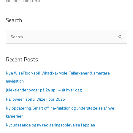
include some credits.
Search
S
ø
g
Recent Posts
e
f
Nye WizeFloor-spil: Whack-a-Mole, Tallerkener & smartere
t
navigation
e
Julekalender byder på 24 spil – ét hver dag
r
Halloween spil til WizeFloor 2025
:
Ny opdatering: Smart offline-funktion og understøttelse af nye
kameraer
Nyt udseende og ny redigeringsoplevelse i app’en