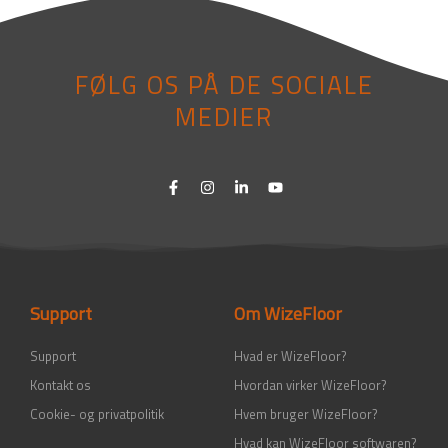
FØLG OS PÅ DE SOCIALE
MEDIER
F
I
L
Y
a
n
i
o
c
s
n
u
e
t
k
t
b
a
e
u
o
g
d
b
o
r
i
e
k
a
n
-
m
-
Support
Om WizeFloor
f
i
n
Support
Hvad er WizeFloor?
Kontakt os
Hvordan virker WizeFloor?
Cookie- og privatpolitik
Hvem bruger WizeFloor?
Hvad kan WizeFloor softwaren?