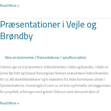
Read More »
Præsentationer i Vejle og
Præsentationer
i
Brøndby
Vejle
og
Brøndby
Skriv en kommentar
/
Præsentationer
/
wizefloor.admin
I denne uge vil vi præsentere Vidensbrønden i Vejle og Brøndby. I Vejle vil
Jonas Bø Dahl og Kaspar Rosengreen Nielsen præsentere Vidensbrønden
for ca. 80 skolebibliotekarer og it-vejledere fra Vejle Kommunes skoler i
Spinderihallerne. Foredraget vil vare ca. en time og fortælle om baggrunden
for projektet, erfaringer med gulvet i Odense samt demonstration af
Read More »