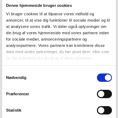
Denne hjemmeside bruger cookies
Kategorier spillet (tidligere Svar på kant) er vores
Vi bruger cookies til at tilpasse vores indhold og
annoncer, til at vise dig funktioner til sociale medier og til
kollaborative kategoriseringsspil, der kan bruges til
at analysere vores trafik. Vi deler også oplysninger om
mange forskellige formål såsom sprogtræning,
din brug af vores hjemmeside med vores partnere inden
matematik og geografi for at nævne et par stykker.
for sociale medier, annonceringspartnere og
analysepartnere. Vores partnere kan kombinere disse
Denne version har et helt nyt udseende og interaktion
data med andre oplysninger, du har givet dem, eller som
samt nye muligheder som f.eks. at lægge billeder på
de har indsamlet fra din brug af deres tjenester.
kategorifelterne og baggrundsmusik fra en fil eller
Samtykkevalg
YouTube. Dette giver mulighed for at bruge spillet til
Nødvendig
yngre børn, der ikke kan læse endnu. Vi glæder os til at
se, hvordan du vil bruge den, når du laver nye
Præferencer
aktiviteter.
Statistik
Klaver