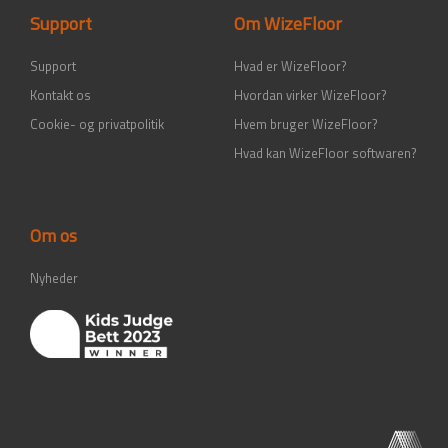
-
m
-
Support
Om WizeFloor
f
i
n
Support
Hvad er WizeFloor?
Kontakt os
Hvordan virker WizeFloor?
Cookie- og privatpolitik
Hvem bruger WizeFloor?
Hvad kan WizeFloor softwaren?
Om os
Nyheder