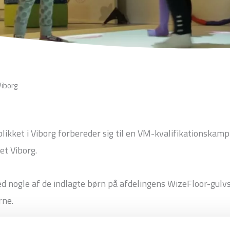
Viborg
eblikket i Viborg forbereder sig til en VM-kvalifikationskam
et Viborg.
 med nogle af de indlagte børn på afdelingens WizeFloor-gulvs
rne.