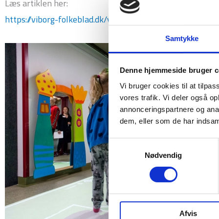
Læs artiklen her:
https://viborg-folkeblad.dk/viborg/Landsholdsspillere-u
Samtykke
Denne hjemmeside bruger c
Vi bruger cookies til at tilpas
vores trafik. Vi deler også 
annonceringspartnere og anal
dem, eller som de har indsaml
Samtykkevalg
Nødvendig
Afvis