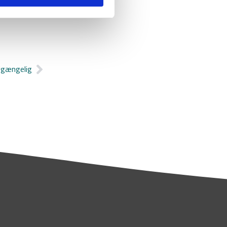
lgængelig
Næste