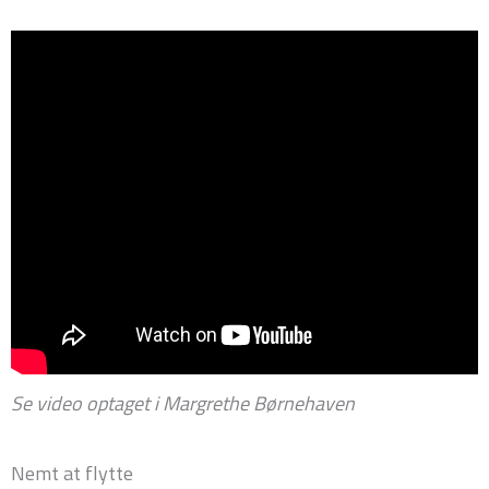
Se video optaget i Margrethe Børnehaven
Nemt at flytte