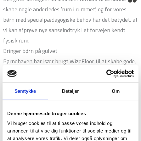
skabe nogle anderledes ‘rum i rummet’, og for vores
børn med specialpædagogiske behov har det betydet, at
vi kan afprøve nye sanseindtryk i et forvejen kendt
fysisk rum.
Bringer børn på gulvet
Børnehaven har især brugt WizeFloor til at skabe gode,
alternative læringssituationer og til at give alternative
sanseindtryk til børnene. For de små børn i vuggestuen
er det især programmer med f.eks. blomster eller
Samtykke
Detaljer
Om
stjerner, som man skal træde på, der motiverer til at
sætte gang i bevægelsen. For børnehavegruppen er der
Denne hjemmeside bruger cookies
rigtig mange gode læringsspil og aktiviteter, som
Vi bruger cookies til at tilpasse vores indhold og
annoncer, til at vise dig funktioner til sociale medier og til
fungerer rigtig godt i samarbejde med en pædagog som
at analysere vores trafik. Vi deler også oplysninger om